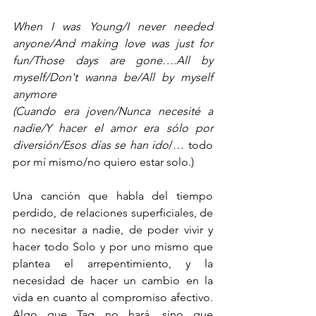
When I was Young/I never needed 
anyone/And making love was just for 
fun/Those days are gone….All by 
myself/Don't wanna be/All by myself 
anymore
(Cuando era joven/Nunca necesité a 
nadie/Y hacer el amor era sólo por 
diversión/Esos días se han ido
/…
 todo 
por mí mismo/no quiero estar solo.)
Una canción que habla del tiempo 
perdido, de relaciones superficiales, de 
no necesitar a nadie, de poder vivir y 
hacer todo Solo y por uno mismo que 
plantea el arrepentimiento, y la 
necesidad de hacer un cambio en la 
vida en cuanto al compromiso afectivo. 
Algo que Tag no hará, sino que 