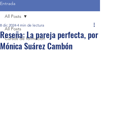
Entrada
All Posts
8 dic 2024
4 min de lectura
All Posts
Reseña: La pareja perfecta, por
Cursos de formación
Mónica Suárez Cambón