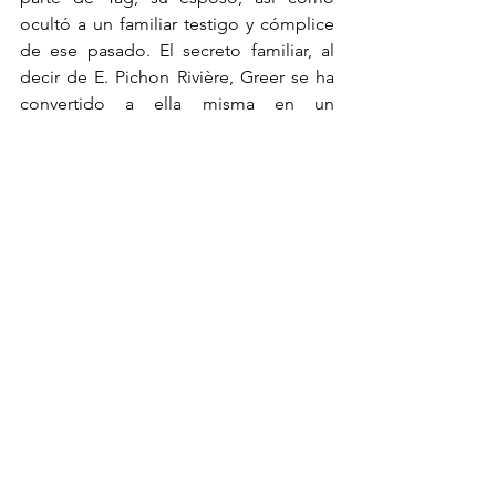
ocultó a un familiar testigo y cómplice 
de ese pasado. El secreto familiar, al 
decir de E. Pichon Rivière, Greer se ha 
convertido a ella misma en un 
personaje ficticio, el que Tag -su 
esposo -en un arrebato etílico- 
comienza a deconstruir en plena 
presentación de su última y exitosa 
novela. No obstante, y a pesar de dicha 
deconstrucción, ella construirá otro 
personaje, más próximo al real pero 
igualmente invencible, y que plasmará 
en una nueva novela de la cual ya se 
asegura el éxito.
Referencias bibliogárficas: 
Eidlin, M., & Bernardi, R. (2016). 