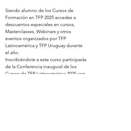
Siendo alumno de los Cursos de 
Formación en TFP 2025 accedes a 
descuentos especiales en cursos, 
Masterclasses, Webinars y otros 
eventos organizados por TFP 
Latinoamérica y TFP Uruguay durante 
el año.
Inscribiéndote a este curso participarás 
de la Conferencia inaugural de los 
Cursos de TFP Latinoamérica 2025 con 
el Dr. Otto Kernberg
LINKS DE PAGO: 
ABONAR MATRÍCULA