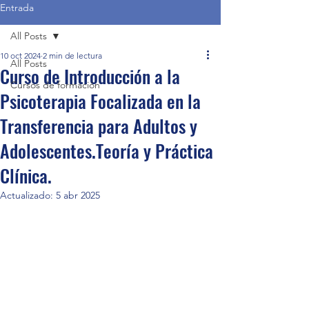
Entrada
All Posts
10 oct 2024
2 min de lectura
All Posts
Curso de Introducción a la
Cursos de formación
Psicoterapia Focalizada en la
Transferencia para Adultos y
Adolescentes.Teoría y Práctica
Clínica.
Actualizado:
5 abr 2025